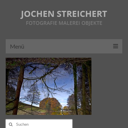
Menü
HOME
ÜBER MICH
FOTOGRAFIE
MALEREI
OBJEKTE
AUSSTELLUNGEN
Suche
nach: