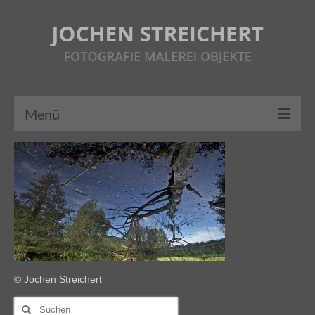
Menü
HOME
ÜBER MICH
FOTOGRAFIE
MALEREI
OBJEKTE
AUSSTELLUNGEN
© Jochen Streichert
Suche