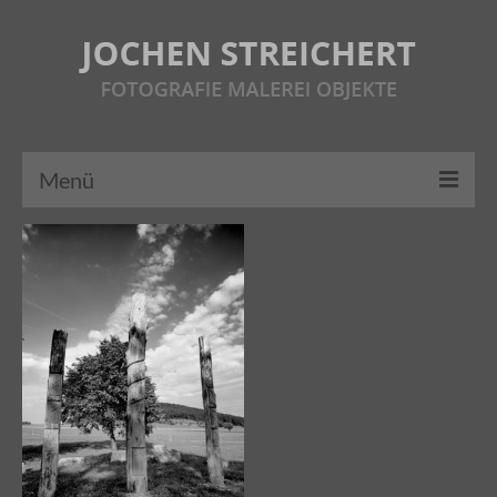
Menü
HOME
ÜBER MICH
FOTOGRAFIE
MALEREI
OBJEKTE
AUSSTELLUNGEN